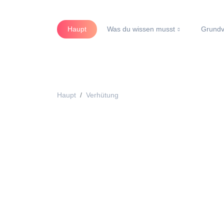
Haupt
Was du wissen musst
Grundv
Haupt
Verhütung