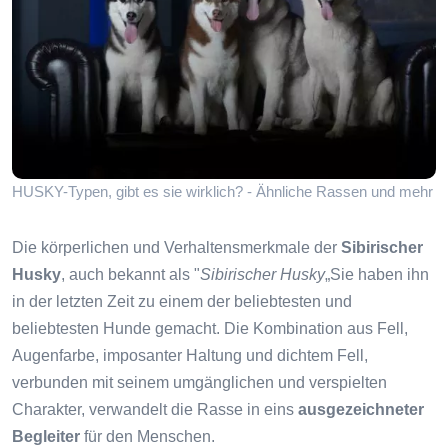
HUSKY-Typen, gibt es sie wirklich? - Ähnliche Rassen und mehr
Die körperlichen und Verhaltensmerkmale der
Sibirischer
Husky
, auch bekannt als "
Sibirischer Husky
„Sie haben ihn
in der letzten Zeit zu einem der beliebtesten und
beliebtesten Hunde gemacht. Die Kombination aus Fell,
Augenfarbe, imposanter Haltung und dichtem Fell,
verbunden mit seinem umgänglichen und verspielten
Charakter, verwandelt die Rasse in eins
ausgezeichneter
Begleiter
für den Menschen.