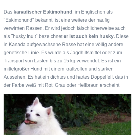
Das
kanadischer Eskimohund
, im Englischen als
"Eskimohund" bekannt, ist eine weitere der häufig
verwirrten Rassen. Er wird jedoch fälschlicherweise auch
als "husky Inuit" bezeichnet
er ist auch kein husky
. Diese
in Kanada aufgewachsene Rasse hat eine völlig andere
genetische Linie. Es wurde als Jagdhilfsmittel oder zum
Transport von Lasten bis zu 15 kg verwendet. Es ist ein
mittelgroßer Hund mit einem kraftvollen und starken
Aussehen. Es hat ein dichtes und hartes Doppelfell, das in
der Farbe weiß mit Rot, Grau oder Hellbraun erscheint.