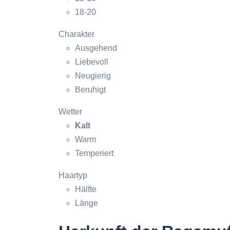
18-20
Charakter
Ausgehend
Liebevoll
Neugierig
Beruhigt
Wetter
Kalt
Warm
Temperiert
Haartyp
Hälfte
Länge