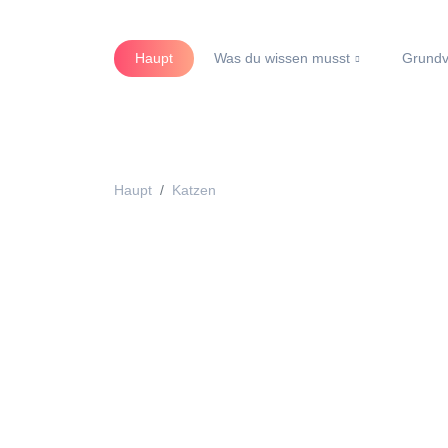
Haupt
Was du wissen musst
Grundv
Haupt
Katzen