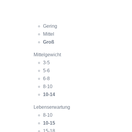
Gering
Mittel
Groß
Mittelgewicht
3-5
5-6
6-8
8-10
10-14
Lebenserwartung
8-10
10-15
15-18