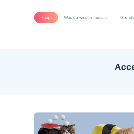
Haupt
Was du wissen musst
Grundv
Acce