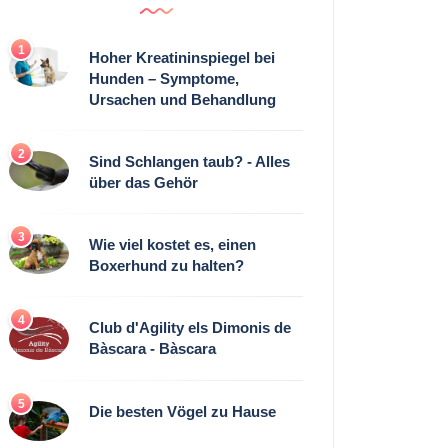
1
Hoher Kreatininspiegel bei
Hunden – Symptome,
Ursachen und Behandlung
2
Sind Schlangen taub? - Alles
über das Gehör
3
Wie viel kostet es, einen
Boxerhund zu halten?
4
Club d'Agility els Dimonis de
Bàscara - Bàscara
5
Die besten Vögel zu Hause