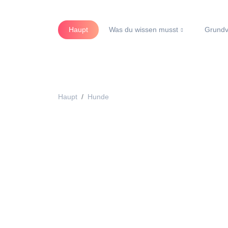
Haupt
Was du wissen musst
Grundv
Haupt
Hunde